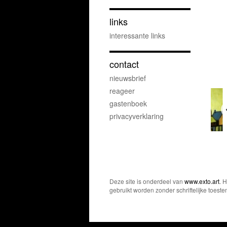
links
interessante links
contact
nieuwsbrief
reageer
gastenboek
privacyverklaring
Deze site is onderdeel van
www.exto.art
. 
gebruikt worden zonder schriftelijke toest