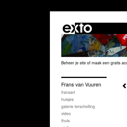
Beheer je site
of
maak een gratis ac
Frans van Vuuren
fransart
huisjes
galerie terschelling
video
thuis