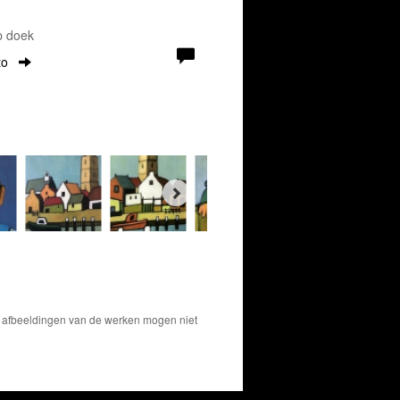
p doek
to
De afbeeldingen van de werken mogen niet