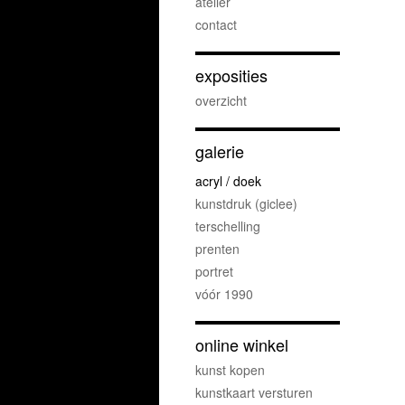
atelier
contact
exposities
overzicht
galerie
acryl / doek
kunstdruk (giclee)
terschelling
prenten
portret
vóór 1990
online winkel
kunst kopen
kunstkaart versturen