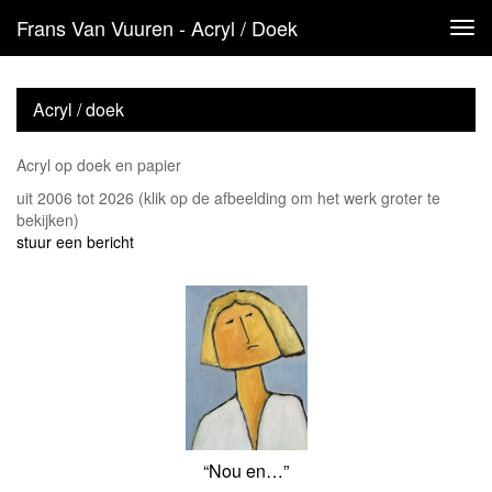
Frans Van Vuuren - Acryl / Doek
Tog
navi
Acryl / doek
Acryl op doek en papier
uit 2006 tot 2026
(klik op de afbeelding om het werk groter te
bekijken)
stuur een bericht
“Nou en…”