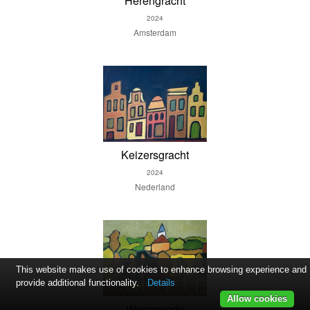
Herengracht
2024
Amsterdam
Keizersgracht
2024
Nederland
This website makes use of cookies to enhance browsing experience and
provide additional functionality.
Details
Allow cookies
Worpswede