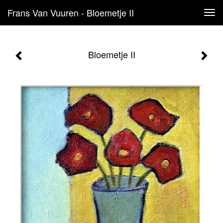
Frans Van Vuuren - Bloemetje II
Tog
navi
Bloemetje II