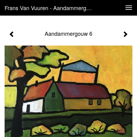
Frans Van Vuuren - Aandammergouw 6
Tog
navi
Aandammergouw 6